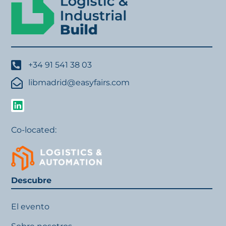
+34 91 541 38 03
libmadrid@easyfairs.com
Co-located:
Descubre
El evento