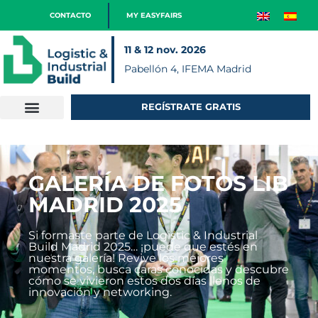
CONTACTO
MY EASYFAIRS
11 & 12 nov. 2026
Pabellón 4, IFEMA Madrid
REGÍSTRATE GRATIS
GALERÍA DE FOTOS LIB
MADRID 2025
Si formaste parte de Logistic & Industrial
Build Madrid 2025… ¡puede que estés en
nuestra galería! Revive los mejores
momentos, busca caras conocidas y descubre
cómo se vivieron estos dos días llenos de
innovación y networking.