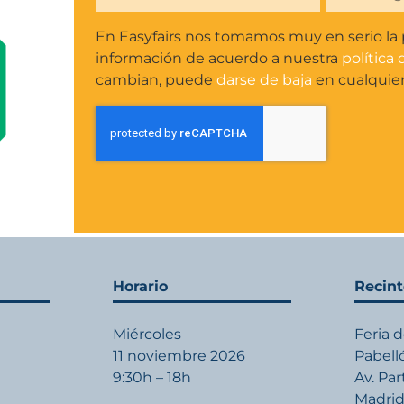
En Easyfairs nos tomamos muy en serio la p
información de acuerdo a nuestra
política
cambian, puede
darse de baja
en cualquie
Horario
Recin
Miércoles
Feria 
11 noviembre 2026
Pabell
9:30h – 18h
Av. Pa
Madri