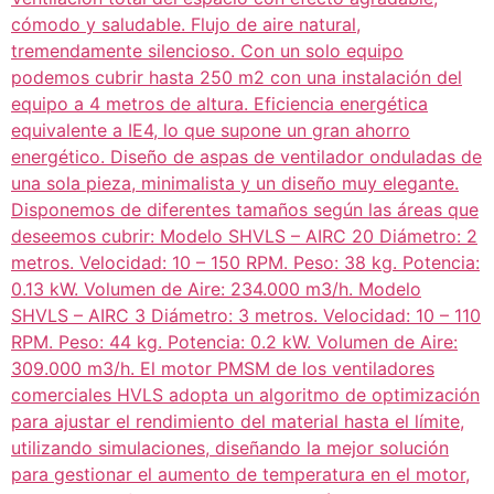
cómodo y saludable. Flujo de aire natural,
tremendamente silencioso. Con un solo equipo
podemos cubrir hasta 250 m2 con una instalación del
equipo a 4 metros de altura. Eficiencia energética
equivalente a IE4, lo que supone un gran ahorro
energético. Diseño de aspas de ventilador onduladas de
una sola pieza, minimalista y un diseño muy elegante.
Disponemos de diferentes tamaños según las áreas que
deseemos cubrir: Modelo SHVLS – AIRC 20 Diámetro: 2
metros. Velocidad: 10 – 150 RPM. Peso: 38 kg. Potencia:
0.13 kW. Volumen de Aire: 234.000 m3/h. Modelo
SHVLS – AIRC 3 Diámetro: 3 metros. Velocidad: 10 – 110
RPM. Peso: 44 kg. Potencia: 0.2 kW. Volumen de Aire:
309.000 m3/h. El motor PMSM de los ventiladores
comerciales HVLS adopta un algoritmo de optimización
para ajustar el rendimiento del material hasta el límite,
utilizando simulaciones, diseñando la mejor solución
para gestionar el aumento de temperatura en el motor,