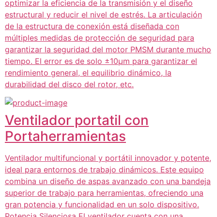
optimizar la eficiencia de la transmisión y el diseño
estructural y reducir el nivel de estrés. La articulación
de la estructura de conexión está diseñada con
múltiples medidas de protección de seguridad para
garantizar la seguridad del motor PMSM durante mucho
tiempo. El error es de solo ±10μm para garantizar el
rendimiento general, el equilibrio dinámico, la
durabilidad del disco del rotor, etc.
Ventilador portatil con
Portaherramientas
Ventilador multifuncional y portátil innovador y potente,
ideal para entornos de trabajo dinámicos. Este equipo
combina un diseño de aspas avanzado con una bandeja
superior de trabajo para herramientas, ofreciendo una
gran potencia y funcionalidad en un solo dispositivo.
Potencia Silenciosa El ventilador cuenta con una