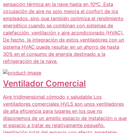
sensación térmica en la nave hasta en 10ºC. Esta
circulación de aire no solo mejora el confort de los
empleados, sino que también optimiza el rendimiento
energético cuando se combinan con sistemas de
calefacción, ventilación y aire acondicionado (HVAC).
De hecho, la integración de estos ventiladores con un
sistema HVAC puede resultar en un ahorro de hasta
30% en el consumo de energía destinado a la
refrigeración de la nave.
Ventilador Comercial
Aire tridimensional cómodo y saludable Los
ventiladores comerciales HVLS son unos ventiladores
de alta eficiencia para lugares en los que no
disponemos de un amplio espacio de instalación o que
el espacio a tratar es relativamente pequeño.
Ventilación total del espacio con efecto agradable,