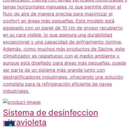
lamas horizontales manuales, lo que permite dirigir el
flujo de aire de manera precisa para maximizar el
confort en áreas más pequeñas. Este modelo está
equipado con un panel de 10 cm de grosor recubierto
en su cara visible, lo que asegura una durabilidad
excepcional y una capacidad de enfriamiento óptima.
Además, como muchos más productos de Sacine, este
climatizador es respetuoso con el medio ambiente y,
aunque está diseñado para áreas más pequeñas, puede
ser parte de un sistema más grande junto con
destratificadores industriales, ofreciendo una solución
completa para la refrigeración eficiente de naves
industriales.
Sistema de desinfeccion
ultravioleta