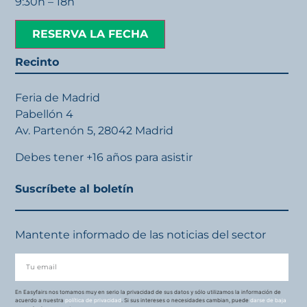
9:30h – 18h
RESERVA LA FECHA
Recinto
Feria de Madrid
Pabellón 4
Av. Partenón 5, 28042 Madrid
Debes tener +16 años para asistir
Suscríbete al boletín
Mantente informado de las noticias del sector
En Easyfairs nos tomamos muy en serio la privacidad de sus datos y sólo utilizamos la información de
acuerdo a nuestra
política de privacidad
. Si sus intereses o necesidades cambian, puede
darse de baja