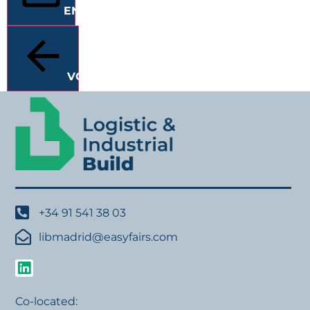
ENVIAR
VOLVER
+34 91 541 38 03
libmadrid@easyfairs.com
Co-located: