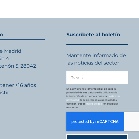
to
Suscríbete al boletín
de Madrid
Mantente informado de
ón 4
las noticias del sector
rtenón 5, 28042
d
tener +16 años
En Easyfairs nos tomamos muy en serio la
istir
privacidad de sus datos y sólo utilizamos la
información de acuerdo a nuestra
política de
privacidad
. Si sus intereses o necesidades
cambian, puede
darse de baja
en cualquier
momento.