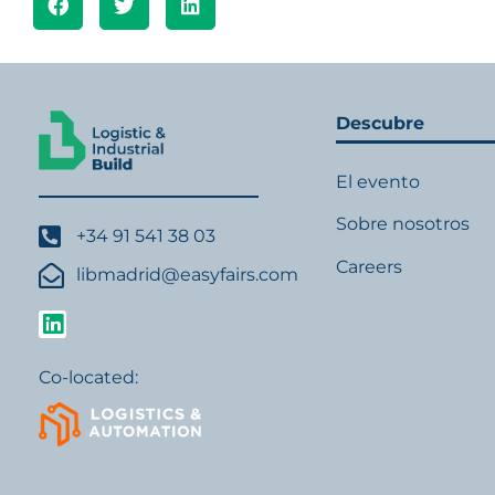
Descubre
El evento
Sobre nosotros
+34 91 541 38 03
Careers
libmadrid@easyfairs.com
Co-located: