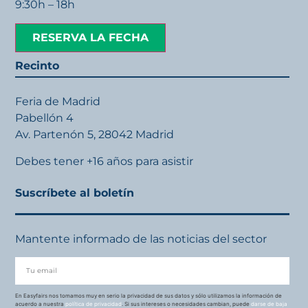
9:30h – 18h
RESERVA LA FECHA
Recinto
Feria de Madrid
Pabellón 4
Av. Partenón 5, 28042 Madrid
Debes tener +16 años para asistir
Suscríbete al boletín
Mantente informado de las noticias del sector
En Easyfairs nos tomamos muy en serio la privacidad de sus datos y sólo utilizamos la información de
acuerdo a nuestra
política de privacidad
. Si sus intereses o necesidades cambian, puede
darse de baja