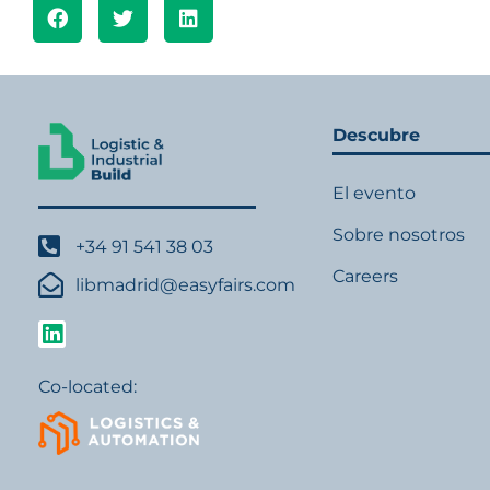
Descubre
El evento
Sobre nosotros
+34 91 541 38 03
Careers
libmadrid@easyfairs.com
Co-located: