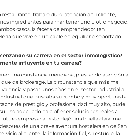
restaurante, trabajo duro, atención a tu cliente,
buenos ingredientes para mantener uno u otro negocio.
 ambos casos, la faceta de emprendedor tan
elería que vive en un cable en equilibrio soportado
menzando su carrera en el sector inmologístico?
lmente influyente en tu carrera?
tener una constancia meridiana, prestando atención a
es que de brokerage. La circunstancia que más me
 valencia y pasar unos años en el sector industrial a
or industrial que buscaba su rumbo y muy oportunista
 cache de prestigio y profesionalidad muy alto, pude
y su uso adecuado para ofrecer soluciones reales a
futuro empresarial, esto dejó una huella clara me
l después de una breve aventura hostelera en de San
vicio al cliente la información fiel, su estudio, la