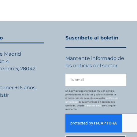
to
Suscríbete al boletín
de Madrid
Mantente informado de
ón 4
las noticias del sector
rtenón 5, 28042
d
tener +16 años
En Easyfairs nos tomamos muy en serio la
istir
privacidad de sus datos y sólo utilizamos la
información de acuerdo a nuestra
política de
privacidad
. Si sus intereses o necesidades
cambian, puede
darse de baja
en cualquier
momento.