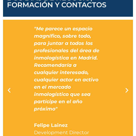
FORMACIÓN Y CONTACTOS
ial.
"Me parece un espacio
“Es el 
eas
magnífico, sobre todo,
CAM est
el área
para juntar a todos los
present
profesionales del área de
la verd
i este
inmologística en Madrid.
muy co
Recomendaría a
tenido 
tar con
cualquier interesado,
interre
ales
cualquier actor en activo
interes
ntender
en el mercado
balance
 estos,
inmologístico que sea
sido mu
ue mi
partícipe en el año
Planifi
az de
próximo"
puesta
Carlos 
es”.
Felipe Lainez
director
Development Director
Madrid